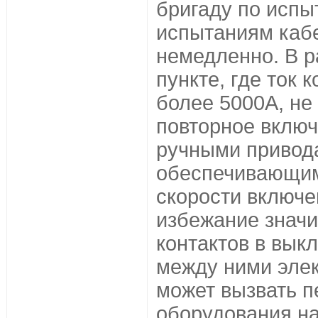
бригаду по испы
испытаниям каб
немедленно. В 
пункте, где ток 
более 5000А, не
повторное вклю
ручными привод
обеспечивающи
скорости включе
избежание знач
контактов в вык
между ними элек
может вызвать 
оборудования н