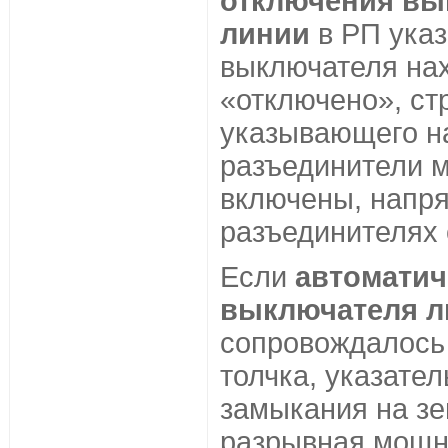
отключения вы
линии
в РП указ
выключателя на
«отключено», ст
указывающего наг
разъединители 
включены, напр
разъединителях 
Если
автоматич
выключателя л
сопровождалось
толчка, указате
замыкания на з
разрывная мощн