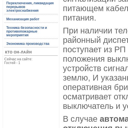
Переключения, ликвидация
питающем кабел
перерывов
электроснабжения
питания.
Механизация работ
Техника безопасности и
При наличии тел
противопожарные
мероприятия
районный диспет
Экономика производства
поступает из РП
КТО ОН-ЛАЙН
положения выкл
Сейчас на сайте:
Гостей - 1
устройств сигна
землю, И указа
оперативная бри
осматривает от
выключатель и у
В случае
автома