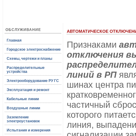
ОБСЛУЖИВАНИЕ
АВТОМАТИЧЕСКОЕ ОТКЛЮЧЕНИ
Главная
Признаками
авт
Городское электроснабжение
отключения в
Схемы, чертежи и планы
распределите
Распределительные
устройства
линий в РП
явл
Электрооборудование РУ ГС
шинах центра пи
Эксплуатация и ремонт
кратковременног
Кабельные линии
частичный сброс 
Воздушные линии
которого питает
Заземление
электроустановок
линия, выпадени
Испытания и измерения
сигнализации з