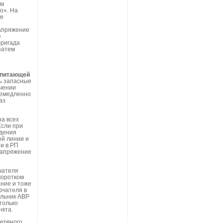
ым
о». На
се
напряжение
е
бригада
затем
 питающей
ть запасные
ючении
немедленно
аз
на всех
Если при
ждения
ой линии и
и в РП
напряжение
чателя
коротком
ние и тоже
ючателя в
ильник АВР
только
нкта.
зервного