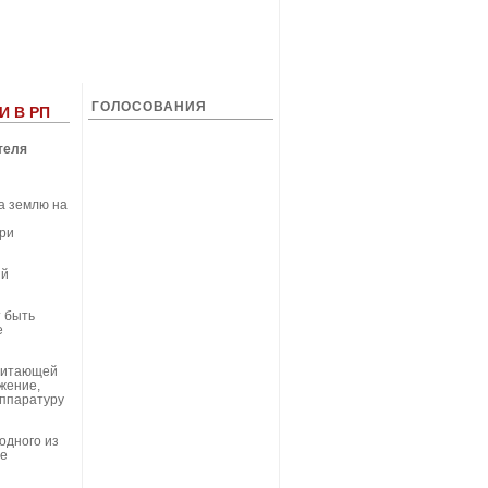
ГОЛОСОВАНИЯ
 В РП
теля
а землю на
при
ий
 быть
е
 питающей
жение,
аппаратуру
одного из
ые