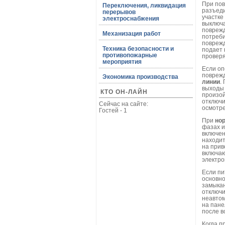
При по
Переключения, ликвидация
разъеди
перерывов
участке
электроснабжения
выключа
поврежд
Механизация работ
потреби
поврежд
Техника безопасности и
подает 
противопожарные
проверя
мероприятия
Если оп
поврежд
Экономика производства
линии
.
выходы 
КТО ОН-ЛАЙН
произой
отключи
Сейчас на сайте:
осмотре
Гостей - 1
При
но
фазах и
включен
находит
на прив
включаю
электро
Если пи
основно
замыкан
отключи
неавтом
на пане
после в
Когда п