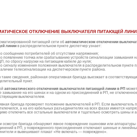
МАТИЧЕСКОЕ ОТКЛЮЧЕНИЕ ВЫКЛЮЧАТЕЛЯ ПИТАЮЩЕЙ ЛИНИИ
томатизированной питающей сети об
автоматическом отключении выключа
ей линии
в распределительном пункте диспетчер узнает:
по сообщению потребителей об отсутствии напряжения;
по появлению толчка или срабатыванию устройств сигнализации замыкания н
ЦП, по сбросу нагрузки на питающем кабеле до нуля;
по сигналу изменения положения выключателя в распределительном пункте 
наличии телесигнализации на диспетчерском пункте района.
 такие сведения, районная оперативная бригада выезжает в соответствующ
елительный пункт.
ой
автоматического отключения выключателя питающей линии в РП
может
е замыкание на его шинах и на одном из присоединений в РП, не отключенно
тствующим выключателем.
вная бригада проверяет положение выключателей в РП. Если выключатель
тключился, а на его кабельных разъединителях на всех фазах имеется напря
имо отключить все остальные выключатели и тщательно осмотреть шины и 
и осмотре бригада обнаружит явное повреждение ошиновки или аппаратуры 
инений в РП, у поврежденного присоединения отключают шинные и линейн
нители и вывешивают плакат «Не включать — повреждено».