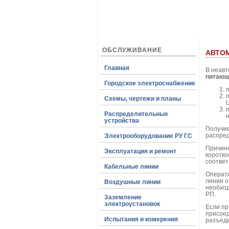
ОБСЛУЖИВАНИЕ
АВТО
Главная
В неав
питающ
Городское электроснабжение
Схемы, чертежи и планы
Распределительные
устройства
Получив
распред
Электрооборудование РУ ГС
Причин
Эксплуатация и ремонт
коротко
соотве
Кабельные линии
Операти
линии о
Воздушные линии
необход
РП.
Заземление
электроустановок
Если пр
присоед
Испытания и измерения
разъеди