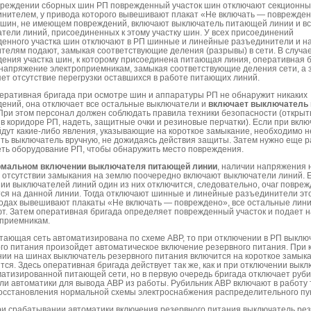
вреждении сборных шин РП поврежденный участок шин отключают секционн
нителем, у привода которого вывешивают плакат «Не включать — поврежден
 шин, не имеющем повреждений, включают выключатель питающей линии и в
тели линий, присоединенных к этому участку шин. У всех присоединений
енного участка шин отключают в РП шинные и линейные разъединители и 
телям подают, замыкая соответствующие деления (разрывы) в сети. В случа
ения участка шин, к которому присоединена питающая линия, оперативная 
напряжение электроприемникам, замыкая соответствующие деления сети, а 
ет отсутствие перегрузки оставшихся в работе питающих линий.
еративная бригада при осмотре шин и аппаратуры РП не обнаружит никаких
ений, она отключает все остальные выключатели и
включает выключатель
 При этом персонал должен соблюдать правила техники безопасности (откры
в коридоре РП, надеть, защитные очки и резиновые перчатки). Если при вкл
дут какие-либо явления, указывающие на короткое замыкание, необходимо 
ть выключатель вручную, не дожидаясь действия защиты. Затем нужно еще р
ть оборудование РП, чтобы обнаружить место повреждения.
рмальном включении выключателя питающей линии
, наличии напряжения 
 отсутствии замыкания на землю поочередно включают выключатели линий. 
ии выключателей линий один из них отключится, следовательно, очаг повре
ся на данной линии. Тогда отключают шинные и линейные разъединители эт
одах вывешивают плакаты «Не включать — повреждено», все остальные лини
т. Затем оперативная бригада определяет поврежденный участок и подает 
приемникам.
тающая сеть автоматизирована по схеме АВР, то при отключении в РП выклю
го питания произойдет автоматическое включение резервного питания. При 
ии на шинах выключатель резервного питания включится на короткое замыка
тся. Здесь оперативная бригада действует так же, как и при отключении выкл
атизированной питающей сети, но в первую очередь бригада отключает руб
ли автоматики для вывода АВР из работы. Рубильник АВР включают в работу 
осстановления нормальной схемы электроснабжения распределительного пу
ри срабатывании автоматики включения резервного питания выключатель ре