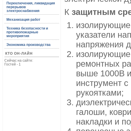
Переключения, ликвидация
перерывов
К
защитным ср
электроснабжения
Механизация работ
изолирующие 
Техника безопасности и
противопожарные
указатели на
мероприятия
напряжения д
Экономика производства
изолирующие 
КТО ОН-ЛАЙН
Сейчас на сайте:
ремонтных ра
Гостей - 1
выше 1000В 
инструмент 
рукоятками;
диэлектрическ
галоши, ковр
накладки и по