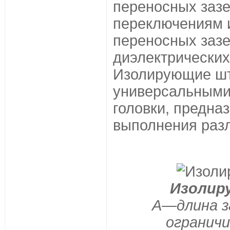
переносных заз
переключениям 
переносных заз
диэлектрических
Изолирующие шт
универсальными,
головки, предна
выполнения раз
Изолир
А—длина з
ограничи