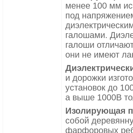
менее 100 мм ис
под напряжением
диэлектрическим
галошами. Диэл
галоши отличают
они не имеют ла
Диэлектрическ
и дорожки изгот
установок до 10
а выше 1000В т
Изолирующая п
собой деревянн
фарфоровых реб