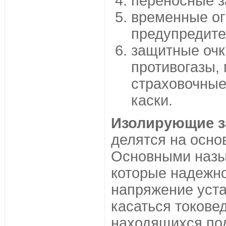
переносные з
временные ог
предупредите
защитные очк
противогазы,
страховочные
каски.
Изолирующие з
делятся на осно
Основными назы
которые надежн
напряжение уста
касаться токове
находящихся по