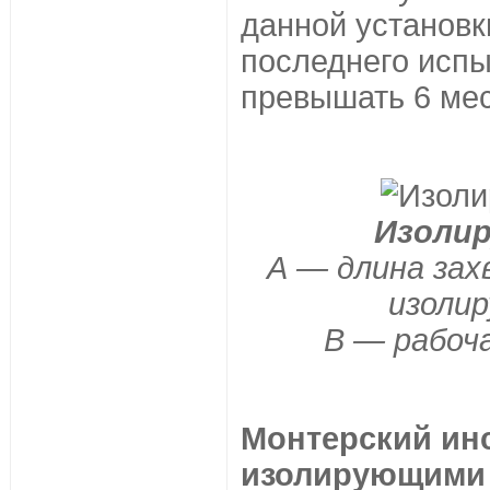
данной установки
последнего испы
превышать 6 мес
Изоли
А — длина зах
изоли
В — рабоча
Монтерский ин
изолирующими