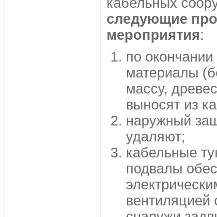
кабельных соор
следующие про
мероприятия
:
по окончании
материалы (б
массу, древес
выносят из к
наружный защ
удаляют;
кабельные ту
подвалы обе
электрически
вентиляцией
снаружи задв