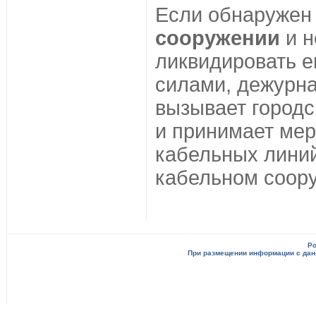
Если обнаруже
сооружении
и н
ликвидировать е
силами, дежурна
вызывает город
и принимает ме
кабельных линий
кабельном соор
Po
При размещении информации с данн