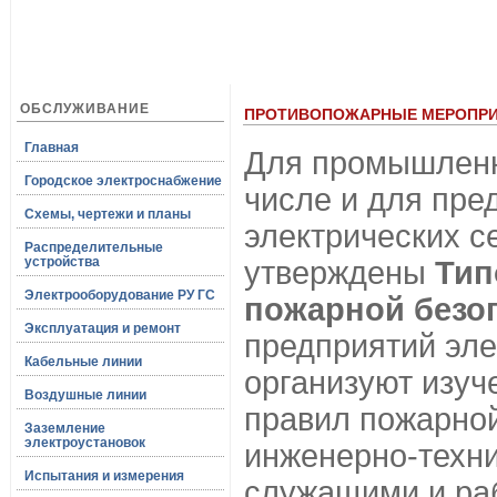
ОБСЛУЖИВАНИЕ
ПРОТИВОПОЖАРНЫЕ МЕРОПР
Главная
Для промышленн
Городское электроснабжение
числе и для пре
Схемы, чертежи и планы
электрических с
Распределительные
устройства
утверждены
Тип
Электрооборудование РУ ГС
пожарной безо
Эксплуатация и ремонт
предприятий эле
Кабельные линии
организуют изуч
Воздушные линии
правил пожарно
Заземление
электроустановок
инженерно-техн
Испытания и измерения
служащими и ра