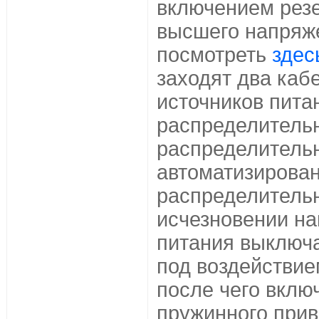
включением резе
высшего напряж
посмотреть
здес
заходят два каб
источников питан
распределительн
распределитель
автоматизирова
распределительн
исчезновении на
питания выключ
под воздействие
после чего вклю
пружинного при