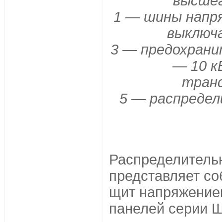
высшег
1 — шины напря
выключа
3 — предохрани
— 10 к
тран
5 — распреде
Распределительн
представляет с
щит напряжением
панелей серии 