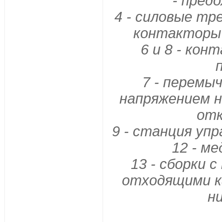
- пред
4 - силовые тр
контакторы 
6 и 8 - кон
7 - перемы
напряжением н
отк
9 - станция упр
12 - ме
13 - сборки 
отходящими к
н