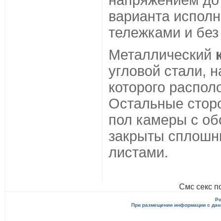
напряжением до
варианта исполн
тележками и без
Металлический
угловой стали, 
которого распол
Остальные сторо
пол камеры с о
закрыты сплошн
листами.
Смс секс п
Po
При размещении информации с данн