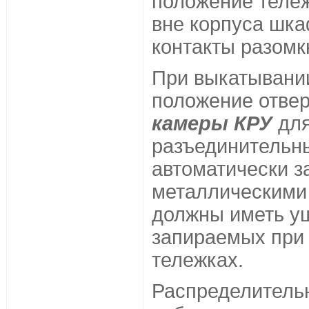
положение тележ
вне корпуса шка
контакты разомк
При выкатывании
положение отве
камеры КРУ
для
разъединительны
автоматически 
металлическими
должны иметь уш
запираемых при
тележках.
Распределительн