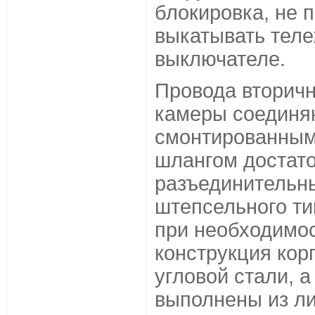
блокировка, не
выкатывать тел
выключателе.
Провода вторичн
камеры соединя
смонтированными
шлангом достат
разъединительн
штепсельного ти
при необходимос
конструкция кор
угловой стали, а
выполнены из л