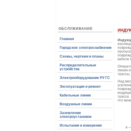
ОБСЛУЖИВАНИЕ
ИНДУ
Главная
Индукц
изоляци
Городское электроснабжение
поврежд
пропуск
поврежд
Схемы, чертежи и планы
кабеле 
Распределительные
Операто
устройства
линии и
трассы,
Электрооборудование РУ ГС
Над мес
усилени
Эксплуатация и ремонт
поврежд
индукци
Кабельные линии
трассе.
что мож
Воздушные линии
Заземление
электроустановок
Испытания и измерения
а 