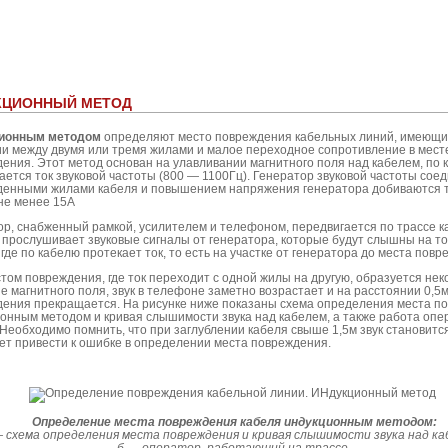
КЦИОННЫЙ МЕТОД
ионным методом
определяют место повреждения кабельных линий, имеющи
и между двумя или тремя жилами и малое переходное сопротивление в мест
ения. Этот метод основан на улавливании магнитного поля над кабелем, по 
ается ток звуковой частоты (800 — 1100Гц). Генератор звуковой частоты сое
енными жилами кабеля и повышением напряжения генератора добиваются т
не менее 15А
р, снабженный рамкой, усилителем и телефоном, передвигается по трассе 
 прослушивает звуковые сигналы от генератора, которые будут слышны на то
 где по кабелю протекает ток, то есть на участке от генератора до места повр
том повреждения, где ток переходит с одной жилы на другую, образуется нек
е магнитного поля, звук в телефоне заметно возрастает и на расстоянии 0,5
ения прекращается. На рисунке ниже показаны схема определения места п
онным методом и кривая слышимости звука над кабелем, а также работа опе
 Необходимо помнить, что при заглублении кабеля свыше 1,5м звук становитс
ет привести к ошибке в определении места повреждения.
Определение места повреждения кабеля индукционным методом:
— схема определения места повреждения и кривая слышимости звука над ка