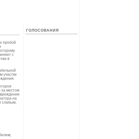
ГОЛОСОВАНИЯ
х пробой
е
которому
диняют с
ока в
кабельной
м участке
еждения.
оторое
м за местом
овреждения
ратора на
я слабым,
белем,