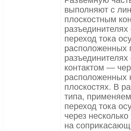
Разъемную част
выполняют с ли
плоскостным кон
разъединителях 
переход тока ос
расположенных п
разъединителях
контактом — чер
расположенных 
плоскостях. В р
типа, применяем
переход тока ос
через несколько
на соприкасающи