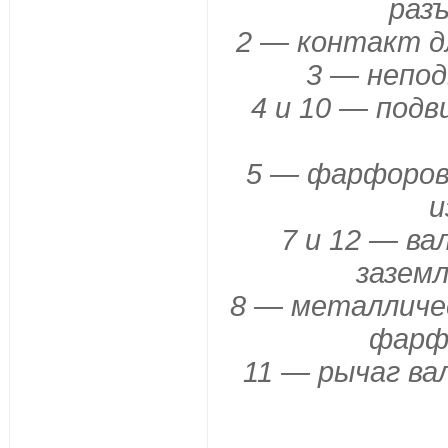
раз
2 — контакт д
3 — непо
4 и 10 — под
5 — фарфоров
и
7 и 12 — ва
зазем
8 — металличес
фарф
11 — рычаг ва