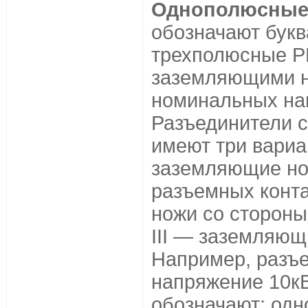
Однополюсные
обозначают бук
трехполюсные Р
заземляющими н
номинальных нап
Разъединители 
имеют три вариа
заземляющие но
разъемных конта
ножи со стороны
III — заземляющ
Например, разъе
напряжение 10кВ
обозначают: од