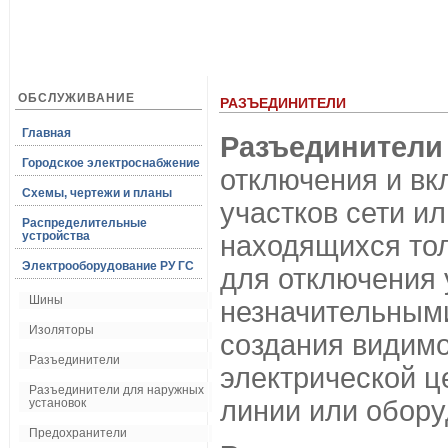
ОБСЛУЖИВАНИЕ
РАЗЪЕДИНИТЕЛИ
Главная
Разъединители
Городское электроснабжение
отключения и вк
Схемы, чертежи и планы
участков сети и
Распределительные
устройства
находящихся то
Электрооборудование РУ ГС
для отключения 
Шины
незначительными
Изоляторы
создания видимо
Разъединители
электрической ц
Разъединители для наружных
линии или обору
установок
Предохранители