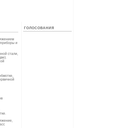
ГОЛОСОВАНИЯ
ряжением
 приборы и
рной стали,
ве).
ной
т
обмотке,
ервичной
ов
о
тке.
яжение,
асс