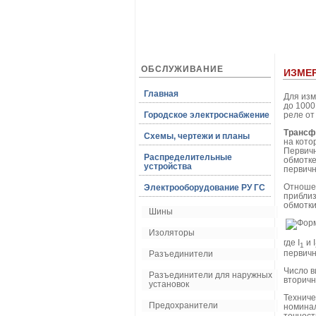
ОБСЛУЖИВАНИЕ
ИЗМЕ
Главная
Для изм
до 100
Городское электроснабжение
реле от
Трансф
Схемы, чертежи и планы
на кото
Первичн
Распределительные
обмотке
устройства
первичн
Отношен
Электрооборудование РУ ГС
приблиз
обмотк
Шины
Изоляторы
где I
и I
1
первичн
Разъединители
Число в
Разъединители для наружных
вторичн
установок
Техниче
Предохранители
номинал