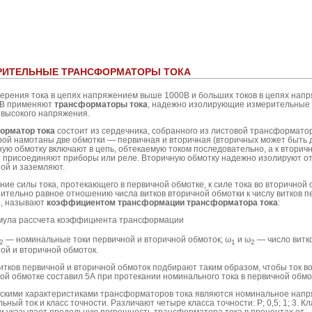
РИТЕЛЬНЫЕ ТРАНСФОРМАТОРЫ ТОКА
ерения тока в цепях напряжением выше 1000В и больших токов в цепях нап
0В применяют
трансформаторы тока
, надежно изолирующие измерительные
 высокого напряжения.
орматор тока
состоит из сердечника, собранного из листовой трансформато
рой намотаны две обмотки — первичная и вторичная (вторичных может быть д
ую обмотку включают в цепь, обтекаемую током последовательно, а к вторич
 присоединяют приборы или реле. Вторичную обмотку надежно изолируют о
ой и заземляют.
ие силы тока, протекающего в первичной обмотке, к силе тока во вторичной 
ительно равное отношению числа витков вторичной обмотки к числу витков п
и, называют
коэффициентом трансформации трансформатора тока
:
— номинальные токи первичной и вторичной обмоток; ω
и ω
— число витк
2
1
2
ой и вторичной обмоток.
итков первичной и вторичной обмоток подбирают таким образом, чтобы ток в
ой обмотке составил 5А при протекании номинального тока в первичной обмо
скими характеристиками трансформаторов тока являются номинальное напр
ьный ток и класс точности. Различают четыре класса точности: Р; 0,5; 1; 3. Кл