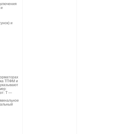
дключения
 и
унок) и
форматорах
ока ТПФМ и
 указывают
мер:
ют: Т —
оминальное
нальный