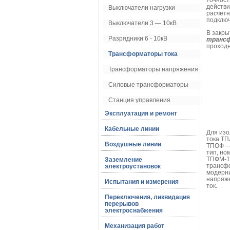
точност
действи
Выключатели нагрузки
расчетн
подключ
Выключатели 3 — 10кВ
В закр
Разрядники 6 - 10кВ
транс
проходн
Трансформаторы тока
Трансформаторы напряжения
Силовые трансформаторы
Станция управления
Эксплуатация и ремонт
Кабельные линии
Для изо
тока ТП
Воздушные линии
ТПОФ —
тип, но
ТПФМ-10
Заземление
трансфо
электроустановок
модерни
напряже
Испытания и измерения
ток.
Переключения, ликвидация
перерывов
электроснабжения
Механизация работ