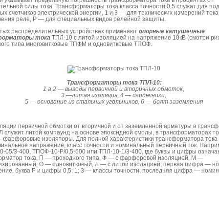
и указывает предельную погрешность трансформатора тока в процентах от
тельной силы тока. Трансформаторы тока класса точности 0,5 служат для по
ых счетчиков электрической энергии, 1 и 3 — для технических измерений тока
ения реле, Р — для специальных видов релейной защиты.
ытых распределительных устройствах применяют
опорные катушечные
форматоры тока
ТПЛ-10 с литой изоляцией на напряжение 10кВ (смотри рис
ого типа многовитковые ТПФМ и одновитковые ТПОФ.
Трансформаторы тока ТПЛ-10:
1 а 2 — выводы первичной и вторичных обмоток,
3 —литая изоляция, 4 — сердечники,
5 — основание из стальных угольников, 6 — болт заземления
ляции первичной обмотки от вторичной и от заземленной арматуры в транс
Л служит литой компаунд на основе эпоксидной смолы, в трансформаторах т
 фарфоровые изоляторы. Для полной характеристики трансформатора тока
минальное напряжение, класс точности и номинальный первичный ток. Напри
-05/3-400, ТПОФ-10-Р/0,5-600 или ТПЛ-10-1/3-400, где буквы и цифры означа
рматор тока, П — проходного типа, Ф — с фарфоровой изоляцией, М —
зированный, О — одновитковый, Л — с литой изоляцией; первая цифра — н
ние, буква Р и цифры 0,5; 1; 3 — классы точности, последняя цифра — номи